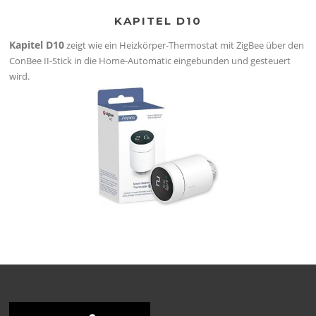
KAPITEL D10
Kapitel D10
zeigt wie ein Heizkörper-Thermostat mit ZigBee über den
ConBee II-Stick in die Home-Automatic eingebunden und gesteuert
wird.