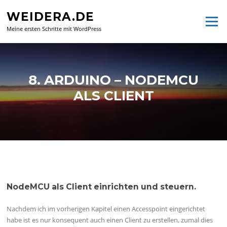
Zum
WEIDERA.DE
Inhalt
Menü
springen
Meine ersten Schritte mit WordPress
8. ARDUINO – NODEMCU
ALS CLIENT
NodeMCU als Client einrichten und steuern.
Nachdem ich im vorherigen Kapitel einen Accesspoint eingerichtet
habe ist es nur konsequent auch einen Client zu erstellen, zumal dies