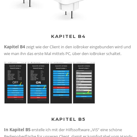
KAPITEL B4
Kapitel B4
zeigt wie der Client in den ioBroker eingebunden wird und
wie man ihn das erste Mal mittels PC, über den ioBroker schaltet.
KAPITEL B5
In Kapitel B5
erstelle ich mit der Hilfssoftware „VIS“ eine schöne
Bedienoberfläche für unseren Client, damit er komfortabel vom Handy