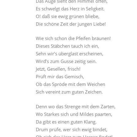
Das Auge sieht den Himmel offen,
Es schwelgt das Herz in Seligkeit.
O! daß sie ewig grünen bliebe,
Die schöne Zeit der jungen Liebe!
Wie sich schon die Pfeifen bräunen!
Dieses Stäbchen tauch ich ein,
Sehn wir’s überglast erscheinen,
Wird’s zum Gusse zeitig sein.
Jetzt, Gesellen, frisch!
Prüft mir das Gemisch,
Ob das Spröde mit dem Weichen
Sich vereint zum guten Zeichen.
Denn wo das Strenge mit dem Zarten,
Wo Starkes sich und Mildes paarten,
Da gibt es einen guten Klang.
Drum prüfe, wer sich ewig bindet,
Ob sich das Herz zum Herzen findet!