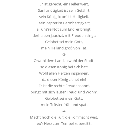
Er ist gerecht, ein Helfer wert,
Sanftmütigkeit ist sein Gefährt,
sein Königskron‘ ist Heiligkeit,
sein Zepter ist Barmherzigkeit;
all uns’re Not zum End‘ er bringt,
derhalben jauchzt, mit Freuden singt:
Gelobet sei mein Gott,
mein Heiland groß von Tat.
-3-
O wohl dem Land, o wohl der Stadt,
so diesen König bei sich hat!
Wohl allen Herzen insgemein,
da dieser König ziehet ein!
Er ist die rechte Freudensonn‘,
bringt mit sich lauter Freud‘ und Wonn‘.
Gelobet sei mein Gott,
mein Tröster früh und spat.
-4-
Macht hoch die Tür’, die Tor‘ macht weit,
eu’r Herz zum Tempel zubereit’t.