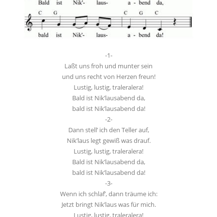
-1-
Laßt uns froh und munter sein
und uns recht von Herzen freun!
Lustig, lustig, traleralera!
Bald ist Nik’lausabend da,
bald ist Nik’lausabend da!
-2-
Dann stell’ ich den Teller auf,
Nik’laus legt gewiß was drauf.
Lustig, lustig, traleralera!
Bald ist Nik’lausabend da,
bald ist Nik’lausabend da!
-3-
Wenn ich schlaf’, dann träume ich:
Jetzt bringt Nik’laus was für mich.
Lustig, lustig, traleralera!