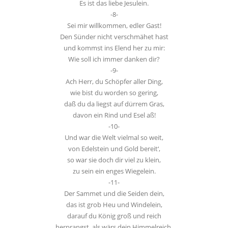
Es ist das liebe Jesulein.
-8-
Sei mir willkommen, edler Gast!
Den Sünder nicht verschmähet hast
und kommst ins Elend her zu mir:
Wie soll ich immer danken dir?
-9-
Ach Herr, du Schöpfer aller Ding,
wie bist du worden so gering,
daß du da liegst auf dürrem Gras,
davon ein Rind und Esel aß!
-10-
Und war die Welt vielmal so weit,
von Edelstein und Gold bereit‘,
so war sie doch dir viel zu klein,
zu sein ein enges Wiegelein.
-11-
Der Sammet und die Seiden dein,
das ist grob Heu und Windelein,
darauf du König groß und reich
herprangst, als wärs dein Himmelreich.