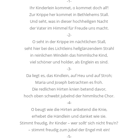
-1-
Ihr Kinderlein kommet, o kommet doch all‘!
Zur Krippe her kommet in Bethlehems Stall.
Und seht, was in dieser hochheiligen Nacht
der Vater im Himmel für Freude uns macht.
-2-
O seht in der Krippe im nächtlichen Stall,
seht hier bei des Lichtleins hellglänzendem Strahl
in reinlichen Windeln das himmlische Kind,
viel schöner und holder, als Englein es sind.
-3-
Da liegt es, das Kindlein, auf Heu und auf Stroh;
Maria und Joseph betrachten es froh.
Die redlichen Hirten knien betend davor,
hoch oben schwebt jubelnd der himmlische Chor.
-4-
O beugt wie die Hirten anbetend die Knie,
erhebet die Händlein und danket wie sie.
Stimmt freudig, ihr Kinder – wer sollt‘ sich nicht freu’n?
– stimmt freudig zum Jubel der Engel mit ein!
-5-