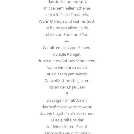
das duftet uns so süß;
mit seinem hellen Scheine
vertreibt’s die Finsternis.
Wahr‘ Mensch und wahrer Gott,
hilft uns aus allem Leide,
rettet von Sünd und Tod.
-4-
Wir bitten dich von Herzen,
du edle Königin,
durch deines Sohnes Schmerzen,
wann wir fahren dahin
aus diesem Jammertal:
Du wolltest uns begleiten
bis an der Engel Saal!
-5-
So singen wir all’ Amen,
das heißt: Nun wird’ es wahr,
das wir begehr’n allzusammen:
O Jesu, hilf uns dar
in deines Vaters Reich!
Darin woll’n wir dich loben: