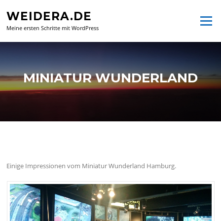
Zum
WEIDERA.DE
Inhalt
Menü
springen
Meine ersten Schritte mit WordPress
MINIATUR WUNDERLAND
Einige Impressionen vom Miniatur Wunderland Hamburg.