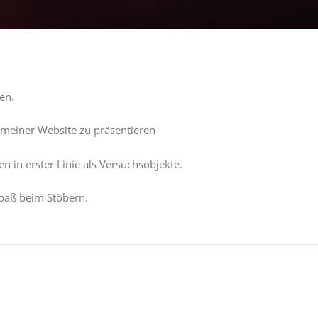
en.
 meiner Website zu präsentieren
n in erster Linie als Versuchsobjekte.
 Spaß beim Stöbern.