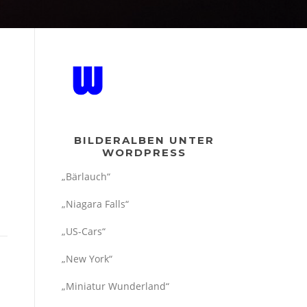
BILDERALBEN UNTER
WORDPRESS
„Bärlauch“
„Niagara Falls“
„US-Cars“
„New York“
„Miniatur Wunderland“