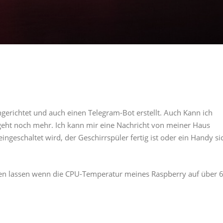
gerichtet und auch einen Telegram-Bot erstellt. Auch Kann ich
eht noch mehr. Ich kann mir eine Nachricht von meiner Haus
ngeschaltet wird, der Geschirrspüler fertig ist oder ein Handy si
nden lassen wenn die CPU-Temperatur meines Raspberry auf über 