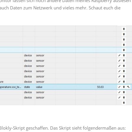
nitor lassen sich noch andere Daten meines Raspberry auslesen
 auch Daten zum Netzwerk und vieles mehr. Schaut euch die
Blokly-Skript geschaffen. Das Skript sieht folgendermaßen aus: