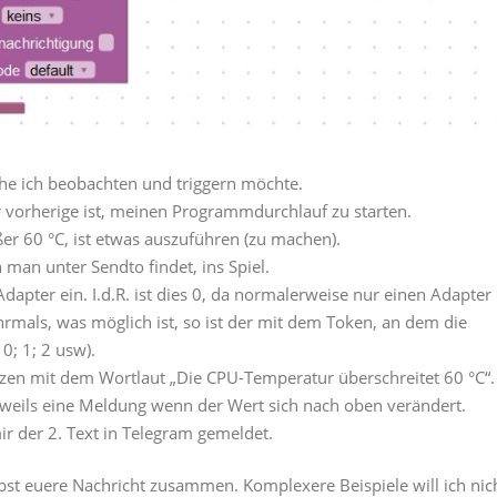
lche ich beobachten und triggern möchte.
er vorherige ist, meinen Programmdurchlauf zu starten.
ßer 60 °C, ist etwas auszuführen (zu machen).
man unter Sendto findet, ins Spiel.
dapter ein. I.d.R. ist dies 0, da normalerweise nur einen Adapter
mals, was möglich ist, so ist der mit dem Token, an dem die
0; 1; 2 usw).
zen mit dem Wortlaut „Die CPU-Temperatur überschreitet 60 °C“.
eweils eine Meldung wenn der Wert sich nach oben verändert.
r der 2. Text in Telegram gemeldet.
elbst euere Nachricht zusammen. Komplexere Beispiele will ich nic