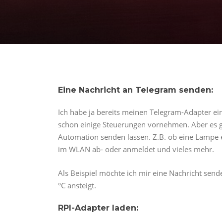
Eine Nachricht an Telegram senden:
Ich habe ja bereits meinen Telegram-Adapter ein
schon einige Steuerungen vornehmen. Aber es g
Automation senden lassen. Z.B. ob eine Lampe ei
im WLAN ab- oder anmeldet und vieles mehr.
Als Beispiel möchte ich mir eine Nachricht se
°C ansteigt.
RPI-Adapter laden: