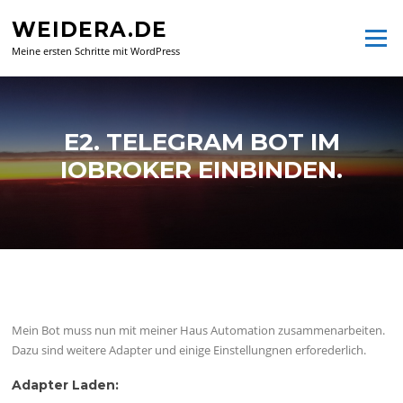
Zum
WEIDERA.DE
Inhalt
Menü
springen
Meine ersten Schritte mit WordPress
E2. TELEGRAM BOT IM
IOBROKER EINBINDEN.
Mein Bot muss nun mit meiner Haus Automation zusammenarbeiten.
Dazu sind weitere Adapter und einige Einstellungnen erforederlich.
Adapter Laden: