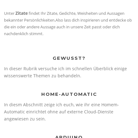
Zitate
Unter
findet Ihr Zitate, Gedichte, Weisheiten und Aussagen
bekannter Persönlichkeiten.Also lass dich inspirieren und entdecke ob
die ein oder andere Aussage auch in unsere Zeit passt oder dich
nachdenklich stimmt.
GEWUSST?
In dieser Rubrik versuche ich im schnellen Überblick einige
wissenswerte Themen zu behandeln.
HOME-AUTOMATIC
In diesm Abschnitt zeige ich euch, wie ihr eine Homem-
Automatic einrichtet ohne auf externe Cloud-Dienste
angewiesen zu sein.
ARDUINO