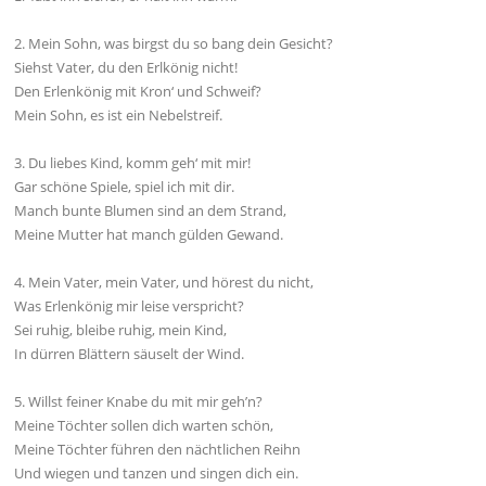
2. Mein Sohn, was birgst du so bang dein Gesicht?
Siehst Vater, du den Erlkönig nicht!
Den Erlenkönig mit Kron‘ und Schweif?
Mein Sohn, es ist ein Nebelstreif.
3. Du liebes Kind, komm geh‘ mit mir!
Gar schöne Spiele, spiel ich mit dir.
Manch bunte Blumen sind an dem Strand,
Meine Mutter hat manch gülden Gewand.
4. Mein Vater, mein Vater, und hörest du nicht,
Was Erlenkönig mir leise verspricht?
Sei ruhig, bleibe ruhig, mein Kind,
In dürren Blättern säuselt der Wind.
5. Willst feiner Knabe du mit mir geh’n?
Meine Töchter sollen dich warten schön,
Meine Töchter führen den nächtlichen Reihn
Und wiegen und tanzen und singen dich ein.