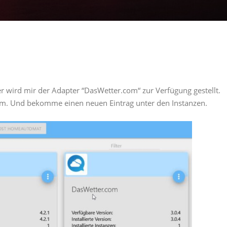
er wird mir der Adapter “DasWetter.com“ zur Verfügung gestellt.
em. Und bekomme einen neuen Eintrag unter den Instanzen.