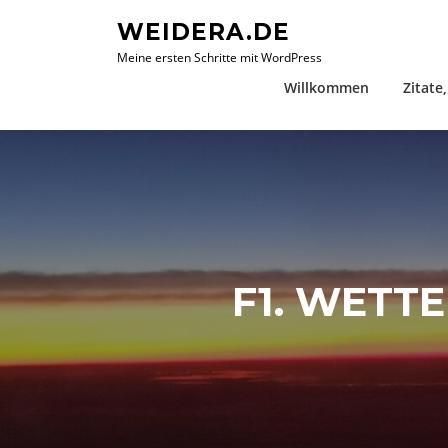
Zum
WEIDERA.DE
Inhalt
Meine ersten Schritte mit WordPress
springen
Willkommen
Zitate
F1. WETT