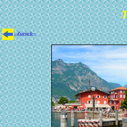
T
--Zurück--