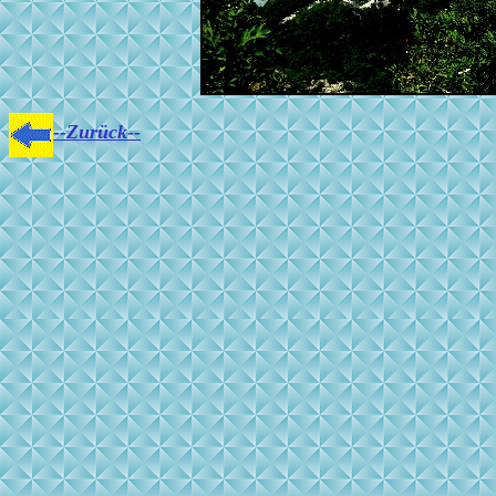
--Zurück--