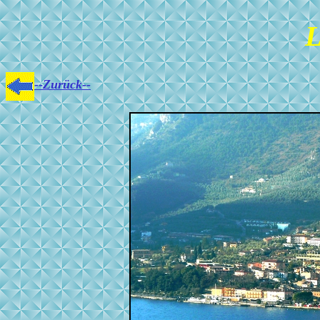
L
--Zurück--